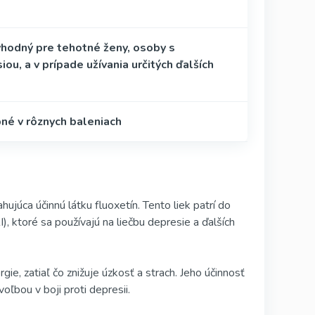
vhodný pre tehotné ženy, osoby s
iou, a v prípade užívania určitých ďalších
né v rôznych baleniach
júca účinnú látku fluoxetín. Tento liek patrí do
, ktoré sa používajú na liečbu depresie a ďalších
ie, zatiaľ čo znižuje úzkosť a strach. Jeho účinnosť
ľbou v boji proti depresii.