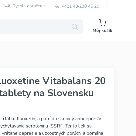
Rýchle doručenie
Môj košík
Super Kamagra
luoxetine Vitabalans 20
Super P Force
tablety na Slovensku
Red Viagra
Cialis Black
Cenforce
ú látku fluoxetín, a patrí do skupiny antidepresív
ychytávania serotonínu (SSRI). Tento liek sa
Vidalista
, vrátane depresie a úzkostných porúch, a pomáha