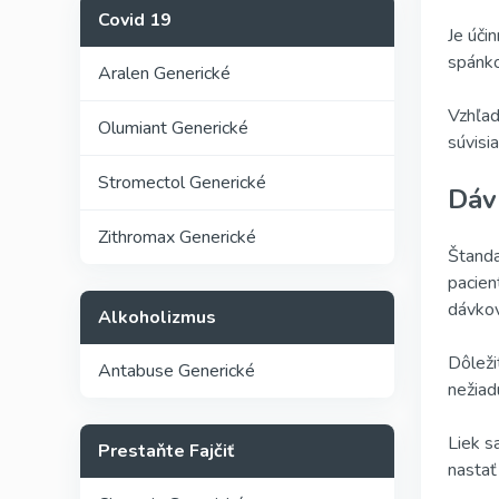
Covid 19
Je úči
spánko
Aralen Generické
Vzhľad
Olumiant Generické
súvisia
Stromectol Generické
Dáv
Zithromax Generické
Štanda
pacien
dávkov
Alkoholizmus
Dôleži
Antabuse Generické
nežiad
Liek s
Prestaňte Fajčiť
nastať