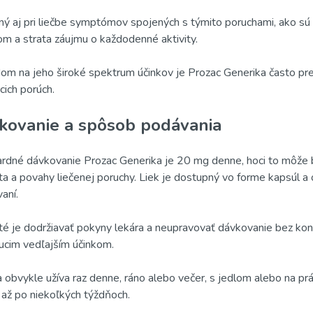
nný aj pri liečbe symptómov spojených s týmito poruchami, ako sú
m a strata záujmu o každodenné aktivity.
om na jeho široké spektrum účinkov je Prozac Generika často pre
cich porúch.
kovanie a spôsob podávania
rdné dávkovanie Prozac Generika je 20 mg denne, hoci to môže byť
ta a povahy liečenej poruchy. Liek je dostupný vo forme kapsúl a o
aní.
té je dodržiavať pokyny lekára a neupravovať dávkovanie bez konz
ucim vedľajším účinkom.
a obvykle užíva raz denne, ráno alebo večer, s jedlom alebo na p
 až po niekoľkých týždňoch.