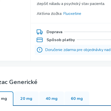
zlepšiť náladu a psychický stav pacienta.
Kamagra Gold
Aktívna zložka:
Fluoxetine
Kamagra Polo
ofessional
Kamagra Effervescence
Doprava
fessional
Kamagra Oral Jelly
Spôsob platby
ofessional
Viagra Oral Jelly
Doručenie zdarma pre objednávky na
per Active
Apcalis Sx Oral Jelly
uper Active
Priligy Generické
zac Generické
 mg
20 mg
40 mg
60 mg