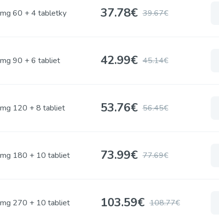
37.78
€
mg 60 + 4 tabletky
39.67€
42.99
€
mg 90 + 6 tabliet
45.14€
53.76
€
mg 120 + 8 tabliet
56.45€
73.99
€
mg 180 + 10 tabliet
77.69€
103.59
€
mg 270 + 10 tabliet
108.77€