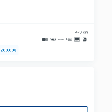
Silagra
Suhagra
Tadacip
4-9 dní
Tadapox
Tadalis Sx
d
200.00€