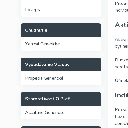
Prozac
Lovegra
indivi
Akt
Chudnutie
Aktívn
Xenical Generické
byť ne
Fluoxe
Vypadávanie Vlasov
seroto
Propecia Generické
Účinok
Indi
Starostlivosť O Pleť
Prozac
Accutane Generické
tiež s
poruch