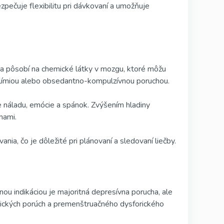
pečuje flexibilitu pri dávkovaní a umožňuje
žka pôsobí na chemické látky v mozgu, ktoré môžu
bulímiou alebo obsedantno-kompulzívnou poruchou.
je náladu, emócie a spánok. Zvýšením hladiny
hami.
nia, čo je dôležité pri plánovaní a sledovaní liečby.
nou indikáciou je majoritná depresívna porucha, ale
anických porúch a premenštruačného dysforického