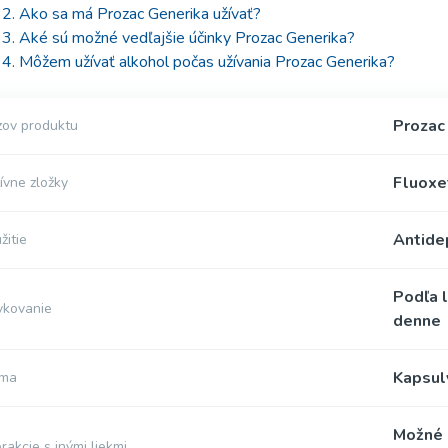
2. Ako sa má Prozac Generika užívať?
3. Aké sú možné vedľajšie účinky Prozac Generika?
4. Môžem užívať alkohol počas užívania Prozac Generika?
Prozac
ov produktu
Fluoxe
ívne zložky
Antide
žitie
Podľa 
vkovanie
denne
Kapsul
rma
Možné 
erakcie s inými liekmi