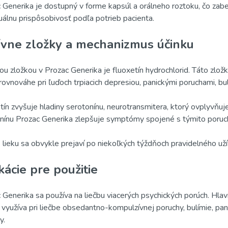
 Generika je dostupný v forme kapsúl a orálneho roztoku, čo zabez
duálnu prispôsobivosť podľa potrieb pacienta.
ívne zložky a mechanizmus účinku
ou zložkou v Prozac Generika je fluoxetín hydrochlorid. Táto zlo
rovnováhe pri ľuďoch trpiacich depresiou, panickými poruchami, 
tín zvyšuje hladiny serotonínu, neurotransmitera, ktorý ovplyvňu
nínu Prozac Generika zlepšuje symptómy spojené s týmito poruc
 lieku sa obvykle prejaví po niekoľkých týždňoch pravidelného užíva
kácie pre použitie
 Generika sa používa na liečbu viacerých psychických porúch. Hlav
a využíva pri liečbe obsedantno-kompulzívnej poruchy, bulímie, p
y.