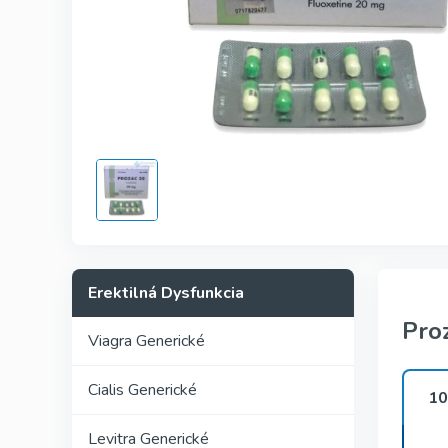
Kamagra
Avana
Viagra Pr
Cialis Pro
Levitra Pr
Viagra Su
Fildena S
Erektilná Dysfunkcia
Pro
Viagra Generické
Cialis Generické
10
Levitra Generické