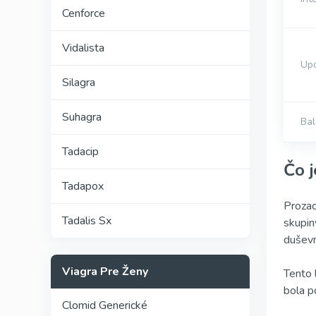
Cenforce
Vidalista
Upo
Silagra
Suhagra
Bal
Tadacip
Čo 
Tadapox
Prozac
Tadalis Sx
skupin
duševn
Viagra Pre Ženy
Tento 
bola p
Clomid Generické