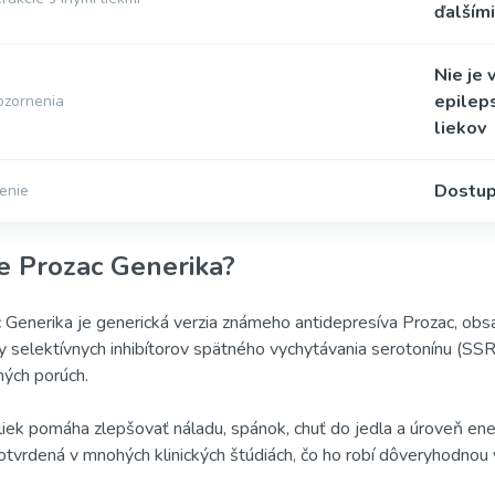
ďalšími
Nie je 
epileps
zornenia
liekov
Dostup
enie
je Prozac Generika?
 Generika je generická verzia známeho antidepresíva Prozac, obsahu
y selektívnych inhibítorov spätného vychytávania serotonínu (SSRI)
ých porúch.
liek pomáha zlepšovať náladu, spánok, chuť do jedla a úroveň energ
otvrdená v mnohých klinických štúdiách, čo ho robí dôveryhodnou vo