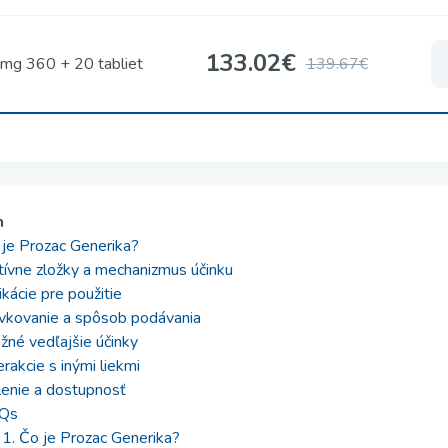
133.02
€
mg 360 + 20 tabliet
139.67€
h
je Prozac Generika?
ívne zložky a mechanizmus účinku
ikácie pre použitie
vkovanie a spôsob podávania
né vedľajšie účinky
erakcie s inými liekmi
lenie a dostupnosť
Qs
1. Čo je Prozac Generika?