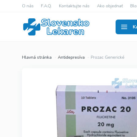
O nás
F.A.Q.
Kontaktujte nás
Ako objednať
Blo
K
Erekti
Hlavná stránka
Antidepresíva
Prozac Generické
Viagra Ge
Cialis Gen
Levitra G
Viagra Ori
Cialis Orig
Levitra Or