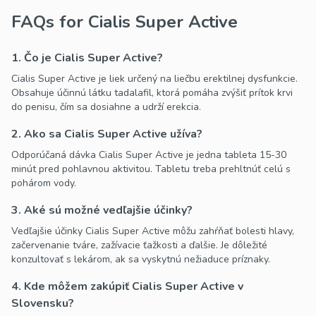
FAQs for Cialis Super Active
1. Čo je Cialis Super Active?
Cialis Super Active je liek určený na liečbu erektilnej dysfunkcie.
Obsahuje účinnú látku tadalafil, ktorá pomáha zvýšiť prítok krvi
do penisu, čím sa dosiahne a udrží erekcia.
2. Ako sa Cialis Super Active užíva?
Odporúčaná dávka Cialis Super Active je jedna tableta 15-30
minút pred pohlavnou aktivitou. Tabletu treba prehltnúť celú s
pohárom vody.
3. Aké sú možné vedľajšie účinky?
Vedľajšie účinky Cialis Super Active môžu zahŕňať bolesti hlavy,
začervenanie tváre, zažívacie ťažkosti a ďalšie. Je dôležité
konzultovať s lekárom, ak sa vyskytnú nežiaduce príznaky.
4. Kde môžem zakúpiť Cialis Super Active v
Slovensku?