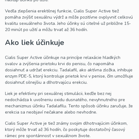
Vedľa zlepšenia erektilnej funkcie, Cialis Super Active tiež
pomáha zvýšiť sexuálnu výdrž a môže pozitívne ovplyvniť celkovú
kvalitu sexuálneho života. Jeho účinky sú citeľné už približne 15-
20 minút po užití a môžu trvať až 36 hodín.
Ako liek účinkuje
Cialis Super Active účinkuje na princípe relaxácie hladkých
svalov a zvýšenia prietoku krvi do penisu, čo napomáha
dosiahnuť a udržať erekciu. Tadalafil, ako aktívna zložka, inhibuje
enzym PDE-5, ktorý kontroluje prietok krvi v penise, čím umožňuje
dosiahnuť silnejšiu a dlhotrvajúcu erekciu.
Liek je efektívny pri sexuálnej stimulácii, keďže bez nej
nedochádza k uvoľneniu oxidu dusnatého, nevyhnutného pre
mechanizmus účinku Tadalafilu. Tento spôsob účinku zaručuje, že
erekcia sa neobjaví nečakane alebo nevhodne.
Cialis Super Active je tiež známy svojim dlhotrvajúcim účinkom,
ktorý môže trvať až 36 hodín, čo poskytuje dostatočný časový
rámec pre spontánnosť v sexuálnom živote.