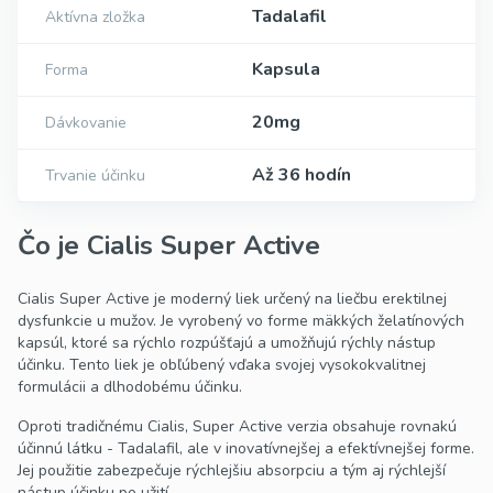
Tadalafil
Aktívna zložka
Kapsula
Forma
20mg
Dávkovanie
Až 36 hodín
Trvanie účinku
Čo je Cialis Super Active
Cialis Super Active je moderný liek určený na liečbu erektilnej
dysfunkcie u mužov. Je vyrobený vo forme mäkkých želatínových
kapsúl, ktoré sa rýchlo rozpúšťajú a umožňujú rýchly nástup
účinku. Tento liek je obľúbený vďaka svojej vysokokvalitnej
formulácii a dlhodobému účinku.
Oproti tradičnému Cialis, Super Active verzia obsahuje rovnakú
účinnú látku - Tadalafil, ale v inovatívnejšej a efektívnejšej forme.
Jej použitie zabezpečuje rýchlejšiu absorpciu a tým aj rýchlejší
nástup účinku po užití.