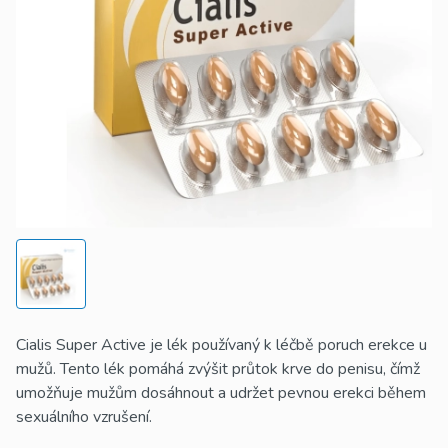
Cialis Super Active je lék používaný k léčbě poruch erekce u
mužů. Tento lék pomáhá zvýšit průtok krve do penisu, čímž
umožňuje mužům dosáhnout a udržet pevnou erekci během
sexuálního vzrušení.