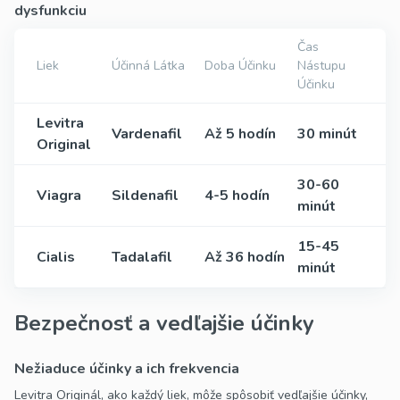
dysfunkciu
Čas
Liek
Účinná Látka
Doba Účinku
Nástupu
Účinku
Levitra
Vardenafil
Až 5 hodín
30 minút
Original
30-60
Viagra
Sildenafil
4-5 hodín
minút
15-45
Cialis
Tadalafil
Až 36 hodín
minút
Bezpečnosť a vedľajšie účinky
Nežiaduce účinky a ich frekvencia
Levitra Originál, ako každý liek, môže spôsobiť vedľajšie účinky,