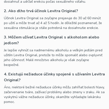
dosiahnuť a udržať erekciu počas sexuálneho vzťahu.
2. Ako dlho trvá účinok Levitra Original?
Účinok Levitra Original sa zvyčajne prejavuje do 30 až 60 minút
po užití a môže trvať až 4 až 5 hodín. Je dôležité poznamenať, že
sexuálna stimulácia je stále potrebná na dosiahnutie erekcie.
3. Môžem užívať Levitra Original s alkoholom alebo
jedlom?
Je lepšie vyhnúť sa nadmernému alkoholu a veľkým jedlám pred
užitím Levitra Original, pretože to môže spomaliť alebo ovplyvniť
jeho účinnosť. Malé množstvo alkoholu je však zvyčajne
bezpečné.
4. Existujú nežiaduce účinky spojené s užívaním Levitra
Original?
Áno, niektoré bežné nežiaduce účinky môžu zahŕňať bolesti hlavy,
začervenanie tváre, zažívací problémy alebo zmeny v zraku. Ak sa
vyskytnú vážne nežiaduce účinky, okamžite vyhľadajte lekársku
pomoc.