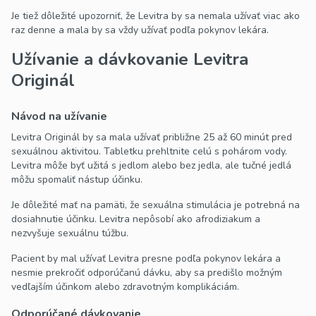
Je tiež dôležité upozorniť, že Levitra by sa nemala užívať viac ako
raz denne a mala by sa vždy užívať podľa pokynov lekára.
Užívanie a dávkovanie Levitra
Originál
Návod na užívanie
Levitra Originál by sa mala užívať približne 25 až 60 minút pred
sexuálnou aktivitou. Tabletku prehltnite celú s pohárom vody.
Levitra môže byť užitá s jedlom alebo bez jedla, ale tučné jedlá
môžu spomaliť nástup účinku.
Je dôležité mať na pamäti, že sexuálna stimulácia je potrebná na
dosiahnutie účinku. Levitra nepôsobí ako afrodiziakum a
nezvyšuje sexuálnu túžbu.
Pacient by mal užívať Levitra presne podľa pokynov lekára a
nesmie prekročiť odporúčanú dávku, aby sa predišlo možným
vedľajším účinkom alebo zdravotným komplikáciám.
Odporúčané dávkovanie