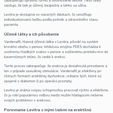
zabezpečujú správnu formu a uvoľňovanie liečiva. Tieto látky
zaisťujú, že liek je účinný, bezpečný a ľahko sa užíva.
Levitra je dostupná vo viacerých dávkach, čo umožňuje
individualizovanú liečbu podľa potrieb a zdravotného stavu
pacienta.
Účinné látky a ich pôsobenie
Vardenafil, hlavná účinná látka v Levitra, pôsobí na systém
krvného obehu v penise. Inhibíciou enzýmu PDE5 dochádza k
uvoľneniu hladkých svalov v penise a zvýšenému prietoku krvi do
kavernóznych telies, čo vedie k erekcii.
Tento proces zabezpečuje, že erekcia je dosiahnutá prirodzene a
len v prípade sexuálnej stimulácie. Vardenafil je efektívny pri
rôznych formách erektilnej dysfunkcie, vrátane tých, ktoré sú
spojené s diabetom či po operácii prostaty.
Levitra je známa svojou schopnosťou pracovať rýchlo a efektívne,
čo ju robí populárnou voľbou medzi mužmi hľadajúcimi riešenie
svojich problémov s erekciou.
Porovnanie Levitra s inými liekmi na erektilnú