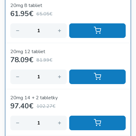
20mg 8 tabliet
61.95
€
65.05€
20mg 12 tabliet
78.09
€
81.99€
20mg 14 + 2 tabletky
97.40
€
102.27€