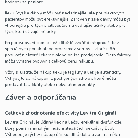
hodnotu za peniaze.
lieku. Vyššie dávky môžu byť nákladnejšie, ale pre niektorých
pacientov môžu byť efektívnejšie. Zároveň nižšie dávky môžu byť
vhodnejšie pre tých s citlivosťou na vedľajšie účinky alebo pre
tých, ktorí užívajú iné lieky.
Pri porovnávaní cien je tiež dôležité zvážiť dostupnosť zliav,
špeciálnych ponúk alebo programov vernosti, ktoré môžu
ponúkať niektoré lekárne alebo online predajcovia. Tieto faktory
môžu výrazne ovplyvniť celkovú cenu nákupu.
Vždy si uistite, že nákup lieku je legálny a liek je autentický.
Vyhýbajte sa nákupom z pochybných zdrojov, ktoré môžu
predávať falzifikáty alebo nekvalitné produkty.
Záver a odporúčania
Celkové zhodnotenie efektivity Levitra Originál
Levitra Originál je účinný liek na liečbu erektilnej dysfunkcie,
ktorý pomáha mnohým mužom zlepšiť ich sexuálny život.
Výhodou je rýchly nástup účinku, dlhá doba trvania a nízka