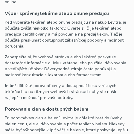
online.
Výber správnej lekárne alebo online predajcu
Keď vyberáte lekáreň alebo online predajcu na nákup Levitra, je
dôležité zvážiť niekoľko faktorov. Overte si, či je lekáreň alebo
predajca certifikovaný a má povolenie na predaj liekov. Tiež je
dôležité preskúmať dostupnosť zákazníckej podpory a možnosti
doručenia.
Zabezpečte si, že webová stránka alebo lekáreň poskytuje
dostatočné informácie o lieku, vrátane jeho použitia, dávkovania
a vedľajších účinkov. Dôveryhodné zdroje často ponúkajú aj
možnosť konzultácie s lekárom alebo farmaceutom.
Je tiež dôležité porovnať ceny a dostupnosť lieku v rôznych
lekárňach a na rôznych webových stránkach, aby ste našli
najlepšiu možnosť pre vaše potreby.
Porovnanie cien a dostupných balení
Pri porovnávaní cien a balení Levitra je dôležité brať do úvahy
nielen cenu, ale aj dávkovanie a počet tabliet v balení. Niekedy
môže byť výhodnejšie kúpiť väčšie balenie, ktoré poskytuje lepšiu