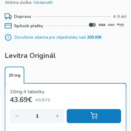
Aktívna zložka:
Vardenafil
Doprava
4-9 dní
Spôsob platby
Doručenie zdarma pre objednávky nad
200.00€
Levitra Originál
20 mg
20mg 4 tabletky
43.69
€
45.87€