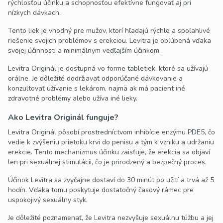
rýchlosťou účinku a schopnosťou efektívne fungovať aj pri
nízkych dávkach.
Tento liek je vhodný pre mužov, ktorí hľadajú rýchle a spoľahlivé
riešenie svojich problémov s erekciou. Levitra je obľúbená vďaka
svojej účinnosti a minimálnym vedľajším účinkom.
Levitra Originál je dostupná vo forme tabletiek, ktoré sa užívajú
orálne. Je dôležité dodržiavať odporúčané dávkovanie a
konzultovať užívanie s lekárom, najmä ak má pacient iné
zdravotné problémy alebo užíva iné lieky.
Ako Levitra Originál funguje?
Levitra Originál pôsobí prostredníctvom inhibície enzýmu PDE5, čo
vedie k zvýšeniu prietoku krvi do penisu a tým k vzniku a udržaniu
erekcie. Tento mechanizmus účinku zaisťuje, že erekcia sa objaví
len pri sexuálnej stimulácii, čo je prirodzený a bezpečný proces.
Účinok Levitra sa zvyčajne dostaví do 30 minút po užití a trvá až 5
hodín. Vďaka tomu poskytuje dostatočný časový rámec pre
uspokojivý sexuálny styk.
Je dôležité poznamenať, že Levitra nezvyšuje sexuálnu túžbu a jej