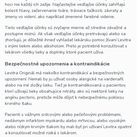
hoci nie každý ich zažije. Najčastejšie vedľajšie účinky zahŕňajú
bolesti hlavy, začervenanie tváre, tráviace ťažkosti, závraty a
zmeny vo videní, ako napríklad zmenené farebné videnie.
Tieto vedľajšie účinky sú zvyčajne mierne až stredne závažné a
postupne miznú. Ak však vedľajšie účinky pretrvávajú alebo sa
zhoršujú, je dôležité ihneď vyhľadať lekársku pomoc.
žívaní Levitra
s inými liekmi alebo alkoholom. Preto je potrebné konzultovať s
lekárom všetky lieky a doplnky, ktoré pacient užíva.
Bezpečnostné upozornenia a kontraindikácie
Levitra Originál má niekoľko kontraindikácií a bezpečnostných
upozornení. Nemali by ju užívať osoby alergické na vardenafil
alebo na iné zložky lieku. Tiež je kontraindikovaná u pacientov,
ktorí užívajú lieky obsahujúce nitráty, ako sú niektoré lieky na
angínu pectoris, pretože môže dôjsť k nebezpečnému poklesu
krvného tlaku.
Pacienti s vážnymi srdcovými alebo pečeňovými problémami,
nedávnym infarktom myokardu alebo mŕtvicou, alebo vysokým
alebo nízkym krvným tlakom by mali byť pri užívaní Levitra opatrní
a konzultovať možné riziká s lekárom.