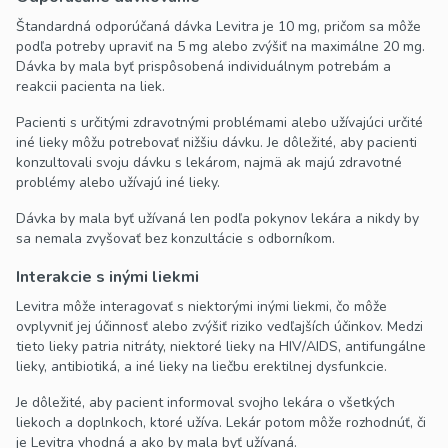
Štandardná odporúčaná dávka Levitra je 10 mg, pričom sa môže
podľa potreby upraviť na 5 mg alebo zvýšiť na maximálne 20 mg.
Dávka by mala byť prispôsobená individuálnym potrebám a
reakcii pacienta na liek.
Pacienti s určitými zdravotnými problémami alebo užívajúci určité
iné lieky môžu potrebovať nižšiu dávku. Je dôležité, aby pacienti
konzultovali svoju dávku s lekárom, najmä ak majú zdravotné
problémy alebo užívajú iné lieky.
Dávka by mala byť užívaná len podľa pokynov lekára a nikdy by
sa nemala zvyšovať bez konzultácie s odborníkom.
Interakcie s inými liekmi
Levitra môže interagovať s niektorými inými liekmi, čo môže
ovplyvniť jej účinnosť alebo zvýšiť riziko vedľajších účinkov. Medzi
tieto lieky patria nitráty, niektoré lieky na HIV/AIDS, antifungálne
lieky, antibiotiká, a iné lieky na liečbu erektilnej dysfunkcie.
Je dôležité, aby pacient informoval svojho lekára o všetkých
liekoch a doplnkoch, ktoré užíva. Lekár potom môže rozhodnúť, či
je Levitra vhodná a ako by mala byť užívaná.