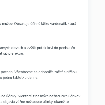
 u mužov. Obsahuje účinnú látku vardenafil, ktorá
ových cievach a zvýšiť prítok krvi do penisu, čo
 silnú erekciu.
h potrieb. Všeobecne sa odporúča začať s nižšou
ko jednu tabletku denne.
uce účinky. Niektoré z bežných nežiaducich účinkov
 sa objavia vážne nežiaduce účinky, okamžite