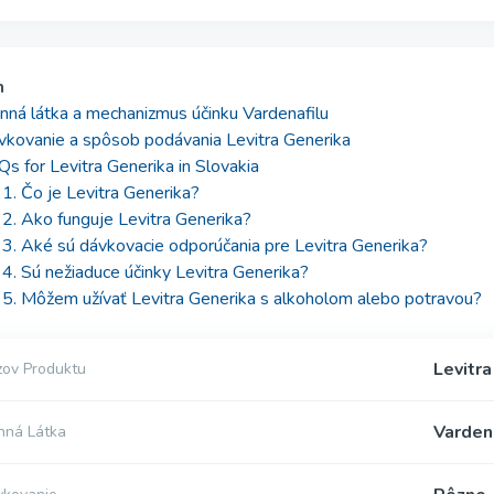
h
nná látka a mechanizmus účinku Vardenafilu
vkovanie a spôsob podávania Levitra Generika
s for Levitra Generika in Slovakia
1. Čo je Levitra Generika?
2. Ako funguje Levitra Generika?
3. Aké sú dávkovacie odporúčania pre Levitra Generika?
4. Sú nežiaduce účinky Levitra Generika?
5. Môžem užívať Levitra Generika s alkoholom alebo potravou?
Levitr
ov Produktu
Varden
nná Látka