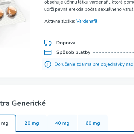
obsahuje účinnú látku vardenafil, ktorá pomá
Kamagra Gold
udrží pevná erekcia počas sexuálneho vzruš
Kamagra Polo
Aktívna zložka:
Vardenafil
ofessional
Kamagra Effervescence
fessional
Kamagra Oral Jelly
Doprava
Spôsob platby
ofessional
Viagra Oral Jelly
Doručenie zdarma pre objednávky na
per Active
Apcalis Sx Oral Jelly
uper Active
Priligy Generické
itra Generické
 mg
20 mg
40 mg
60 mg