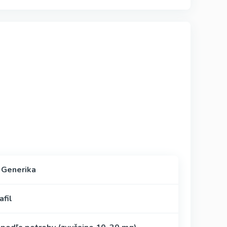
a Generika
afil