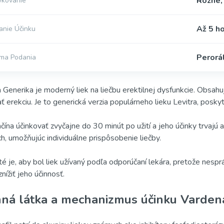
Rôzne,
vkovanie
Až 5 h
anie Účinku
Perorá
ma Podania
a Generika je moderný liek na liečbu erektilnej dysfunkcie. Obsahu
ať erekciu. Je to generická verzia populárneho lieku Levitra, poskyt
ačína účinkovať zvyčajne do 30 minút po užití a jeho účinky trvajú 
h, umožňujúc individuálne prispôsobenie liečby.
té je, aby bol liek užívaný podľa odporúčaní lekára, pretože nes
nížiť jeho účinnosť.
nná látka a mechanizmus účinku Vardena