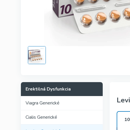
Kamagra
Avana
Viagra Pr
Cialis Pro
Levitra Pr
Viagra Su
Fildena S
Erektilná Dysfunkcia
Lev
Viagra Generické
Cialis Generické
10