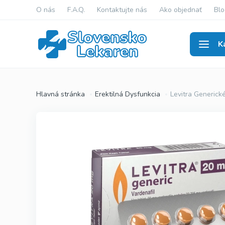
O nás
F.A.Q.
Kontaktujte nás
Ako objednať
Blo
K
Erekti
Hlavná stránka
Erektilná Dysfunkcia
Levitra Generick
Viagra Ge
Cialis Gen
Levitra G
Viagra Ori
Cialis Orig
Levitra Or