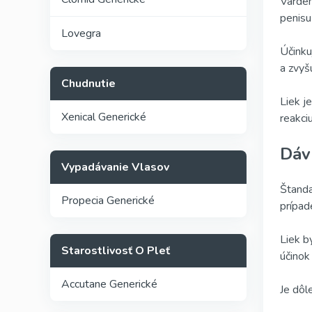
Varden
penisu
Lovegra
Účinku
a zvyš
Chudnutie
Liek je
Xenical Generické
reakciu
Dáv
Vypadávanie Vlasov
Štanda
Propecia Generické
prípad
Liek b
Starostlivosť O Pleť
účinok
Accutane Generické
Je dôl