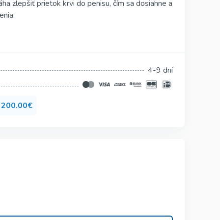
ha zlepšiť prietok krvi do penisu, čím sa dosiahne a
Silagra
enia.
Suhagra
Tadacip
Tadapox
4-9 dní
Tadalis Sx
d
200.00€