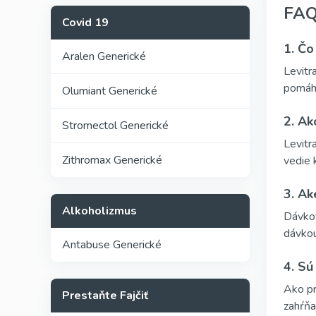
FAQs
Covid 19
1. Čo
Aralen Generické
Levitr
pomáha
Olumiant Generické
2. Ak
Stromectol Generické
Levitr
Zithromax Generické
vedie 
3. Ak
Alkoholizmus
Dávkov
dávkou
Antabuse Generické
4. Sú
Ako pr
Prestaňte Fajčiť
zahŕňa