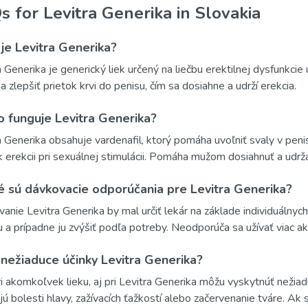
 for Levitra Generika in Slovakia
 je Levitra Generika?
a Generika je generický liek určený na liečbu erektilnej dysfunkcie
 zlepšiť prietok krvi do penisu, čím sa dosiahne a udrží erekcia.
o funguje Levitra Generika?
a Generika obsahuje vardenafil, ktorý pomáha uvoľniť svaly v penis
k erekcii pri sexuálnej stimulácii. Pomáha mužom dosiahnuť a udržať
é sú dávkovacie odporúčania pre Levitra Generika?
anie Levitra Generika by mal určiť lekár na základe individuálnyc
 a prípadne ju zvýšiť podľa potreby. Neodporúča sa užívať viac a
 nežiaduce účinky Levitra Generika?
i akomkoľvek lieku, aj pri Levitra Generika môžu vyskytnúť nežiad
jú bolesti hlavy, zažívacích ťažkostí alebo začervenanie tváre. Ak