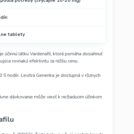
 podľa potreby (zvyčajne 10-20 mg)
odín
lne tablety
je účinnú látku Vardenafil, ktorá pomáha dosiahnuť
ujúca rovnakú efektivitu za nižšiu cenu.
až 5 hodín. Levitra Generika je dostupná v rôznych
právne dávkovanie môže viesť k nežiaducim účinkom
filu