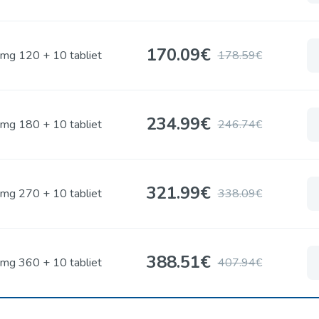
170.09
€
mg 120 + 10 tabliet
178.59€
234.99
€
mg 180 + 10 tabliet
246.74€
321.99
€
mg 270 + 10 tabliet
338.09€
388.51
€
mg 360 + 10 tabliet
407.94€