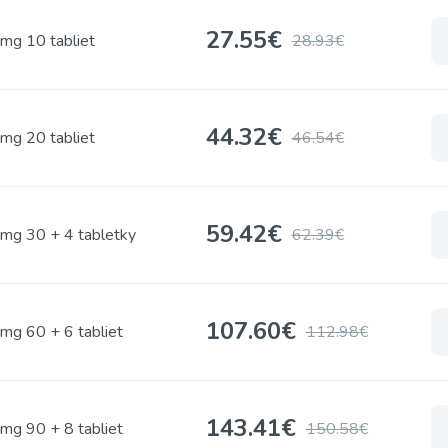
27.55
€
mg 10 tabliet
28.93€
44.32
€
mg 20 tabliet
46.54€
59.42
€
mg 30 + 4 tabletky
62.39€
107.60
€
mg 60 + 6 tabliet
112.98€
143.41
€
mg 90 + 8 tabliet
150.58€