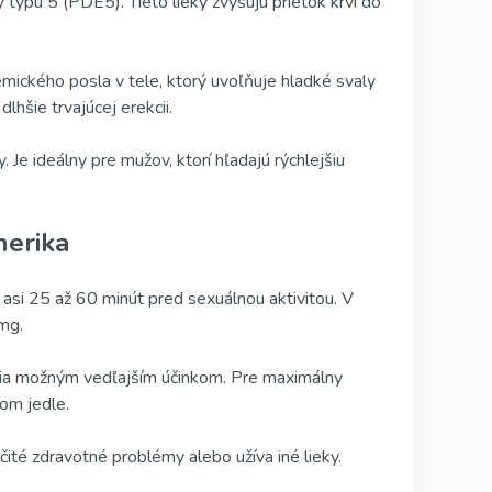
y typu 5 (PDE5). Tieto lieky zvyšujú prietok krvi do
ického posla v tele, ktorý uvoľňuje hladké svaly
lhšie trvajúcej erekcii.
. Je ideálny pre mužov, ktorí hľadajú rýchlejšiu
nerika
asi 25 až 60 minút pred sexuálnou aktivitou. V
mg.
ania možným vedľajším účinkom. Pre maximálny
kom jedle.
ité zdravotné problémy alebo užíva iné lieky.