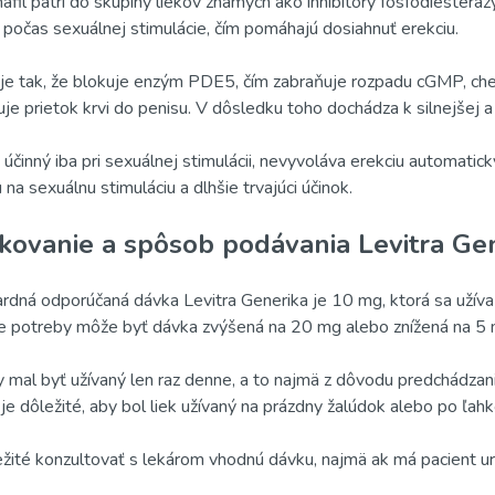
afil patrí do skupiny liekov známych ako inhibítory fosfodiesteráz
 počas sexuálnej stimulácie, čím pomáhajú dosiahnuť erekciu.
je tak, že blokuje enzým PDE5, čím zabraňuje rozpadu cGMP, chem
uje prietok krvi do penisu. V dôsledku toho dochádza k silnejšej a d
 účinný iba pri sexuálnej stimulácii, nevyvoláva erekciu automaticky
 na sexuálnu stimuláciu a dlhšie trvajúci účinok.
kovanie a spôsob podávania Levitra Ge
rdná odporúčaná dávka Levitra Generika je 10 mg, ktorá sa užíva 
e potreby môže byť dávka zvýšená na 20 mg alebo znížená na 5 
y mal byť užívaný len raz denne, a to najmä z dôvodu predchádz
 je dôležité, aby bol liek užívaný na prázdny žalúdok alebo po ľah
ežité konzultovať s lekárom vhodnú dávku, najmä ak má pacient urč