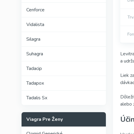
Dá
Cenforce
Trv
Vidalista
For
Silagra
Levitr
Suhagra
a udrž
Tadacip
Liek z
dávkac
Tadapox
Dôleži
Tadalis Sx
alebo z
Úči
Viagra Pre Ženy
Clomid Generické