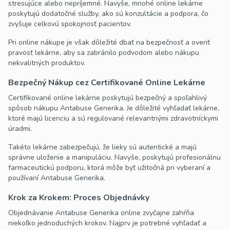
stresujúce alebo nepríjemné. Navyše, mnohé online lekárne
poskytujú dodatočné služby, ako sú konzultácie a podpora, čo
zvyšuje celkovú spokojnosť pacientov.
Pri online nákupe je však dôležité dbať na bezpečnosť a overiť
pravosť lekárne, aby sa zabránilo podvodom alebo nákupu
nekvalitných produktov.
Bezpečný Nákup cez Certifikované Online Lekárne
Certifikované online lekárne poskytujú bezpečný a spoľahlivý
spôsob nákupu Antabuse Generika. Je dôležité vyhľadať lekárne,
ktoré majú licenciu a sú regulované relevantnými zdravotníckymi
úradmi.
Takéto lekárne zabezpečujú, že lieky sú autentické a majú
správne uloženie a manipuláciu. Navyše, poskytujú profesionálnu
farmaceutickú podporu, ktorá môže byť užitočná pri vyberaní a
používaní Antabuse Generika.
Krok za Krokem: Proces Objednávky
Objednávanie Antabuse Generika online zvyčajne zahŕňa
niekoľko jednoduchých krokov. Najprv je potrebné vyhľadať a