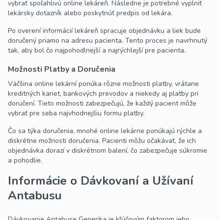
vybrať spoľahlivú online lekáreň. Následne je potrebné vyplniť
lekársky dotazník alebo poskytnúť predpis od lekára.
Po overení informácií lekáreň spracuje objednávku a liek bude
doručený priamo na adresu pacienta. Tento proces je navrhnutý
tak, aby bol čo najpohodlnejší a najrýchlejší pre pacienta.
Možnosti Platby a Doručenia
Väčšina online lekární ponúka rôzne možnosti platby, vrátane
kreditných kariet, bankových prevodov a niekedy aj platby pri
doručení. Tieto možnosti zabezpečujú, že každý pacient môže
vybrať pre seba najvhodnejšiu formu platby.
Čo sa týka doručenia, mnohé online lekárne ponúkajú rýchle a
diskrétne možnosti doručenia. Pacienti môžu očakávať, že ich
objednávka dorazí v diskrétnom balení, čo zabezpečuje súkromie
a pohodlie.
Informácie o Dávkovaní a Užívaní
Antabusu
Dávkovanie Antabuse Generika je kľúčovým faktorom jeho