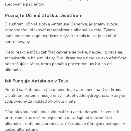
sledovanie pacientov.
Poznajte Účinnú Zložku: Disulfiram
Disulfiram, účinná zložka Antabuse Generika, je známy svojou
schopnosťou blokovať metabolizmus alkoholu v tele. Týmto
spôsobom indukuje nepríjemné fyzické reakcie, ak je alkohol
konzumovaný.
Tieto reakcie môžu zahŕňať červenanie tváre, nauzeu, zvracanie,
tachykardiu a bolesti hlavy. Disulfiram teda funguje ako efektívna
odstrašujúca látka, ktorá pomáha pacientom udržať sa od
alkoholu.
Jak Funguje Antabuse v Tele
Po užití sa Antabuse rýchlo absorbuje a premení na Disulfiram.
Disulfiram potom inhibuje enzým aldehyddehydrogenáza, ktorý je
zodpovedný za rozklad alkoholu v tele.
Táto blokáda spôsobuje akumuláciu acetaldehydu, čo vedie k
príznakom, ktoré sú nepríjemné a odraďujú od konzumácie
alkoholu. Tento mechanizmus činí Antabuse účinným nástrojom v
liečbe alkoholizmu.