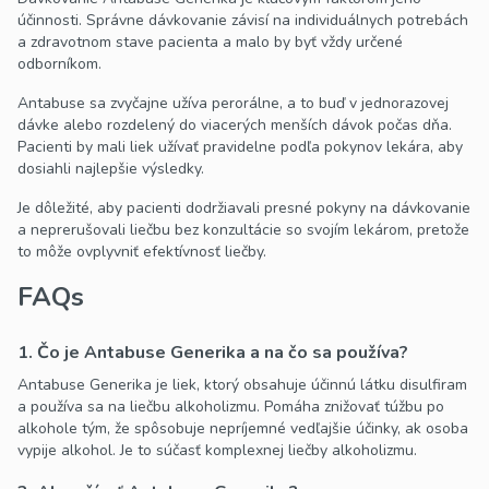
účinnosti. Správne dávkovanie závisí na individuálnych potrebách
a zdravotnom stave pacienta a malo by byť vždy určené
odborníkom.
Antabuse sa zvyčajne užíva perorálne, a to buď v jednorazovej
dávke alebo rozdelený do viacerých menších dávok počas dňa.
Pacienti by mali liek užívať pravidelne podľa pokynov lekára, aby
dosiahli najlepšie výsledky.
Je dôležité, aby pacienti dodržiavali presné pokyny na dávkovanie
a neprerušovali liečbu bez konzultácie so svojím lekárom, pretože
to môže ovplyvniť efektívnosť liečby.
FAQs
1. Čo je Antabuse Generika a na čo sa používa?
Antabuse Generika je liek, ktorý obsahuje účinnú látku disulfiram
a používa sa na liečbu alkoholizmu. Pomáha znižovať túžbu po
alkohole tým, že spôsobuje nepríjemné vedľajšie účinky, ak osoba
vypije alkohol. Je to súčasť komplexnej liečby alkoholizmu.