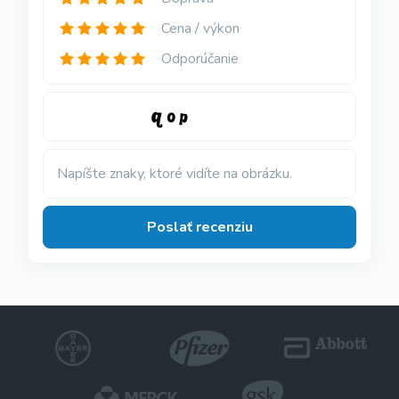
Cena / výkon
Odporúčanie
Napíšte znaky, ktoré vidíte na obrázku.
Poslať recenziu