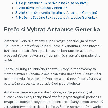
1. Čo je Antabuse Generika a na čo sa používa?
2. Ako užívať Antabuse Generika?
3. Aké sú možné vedľajšie účinky Antabuse Generika?
4. Môžem užívať iné lieky spolu s Antabuse Generika?
Prečo si Vybrať Antabuse Generika
Antabuse Generika, známy aj pod svojím generickým názvom
Disulfiram, je efektívna voľba v liečbe alkoholizmu. Jeho hlavnou
funkciou je odstrašenie pacientov od konzumácie alkoholu
prostredníctvom vytvárania nepríjemných reakcií v prípade jeho
požitia.
Tento liek funguje inhibíciou enzýmu, ktorý je zodpovedný za
metabolizmus alkoholu. V dôsledku toho dochádza k akumulácii
acetaldehydu, čo vedie k príznakom ako sú nevoľnosť, závraty a
palpitačné srdce, ktoré odraďujú od pitia alkoholu.
Antabuse Generika je obzvlášť účinný, keď je používaný ako
súčasť komplexnej liečby, ktorá zahŕňa psychologickú podporu a
terapiu. Je dôležité, aby bol tento liek predpísaný a monitorovaný
zdravotníckym odborníkom, keďže vyžaduje správne dávkovanie a