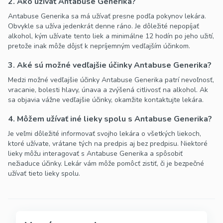
2. Ako užívať Antabuse Generika?
Antabuse Generika sa má užívať presne podľa pokynov lekára.
Obvykle sa užíva jedenkrát denne ráno. Je dôležité nepopíjať
alkohol, kým užívate tento liek a minimálne 12 hodín po jeho užití,
pretože inak môže dôjsť k nepríjemným vedľajším účinkom.
3. Aké sú možné vedľajšie účinky Antabuse Generika?
Medzi možné vedľajšie účinky Antabuse Generika patrí nevoľnosť,
vracanie, bolesti hlavy, únava a zvýšená citlivosť na alkohol. Ak
sa objavia vážne vedľajšie účinky, okamžite kontaktujte lekára.
4. Môžem užívať iné lieky spolu s Antabuse Generika?
Je veľmi dôležité informovať svojho lekára o všetkých liekoch,
ktoré užívate, vrátane tých na predpis aj bez predpisu. Niektoré
lieky môžu interagovať s Antabuse Generika a spôsobiť
nežiaduce účinky. Lekár vám môže pomôcť zistiť, či je bezpečné
užívať tieto lieky spolu.