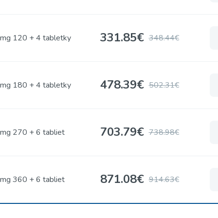
331.85
€
mg 120 + 4 tabletky
348.44€
478.39
€
mg 180 + 4 tabletky
502.31€
703.79
€
mg 270 + 6 tabliet
738.98€
871.08
€
mg 360 + 6 tabliet
914.63€