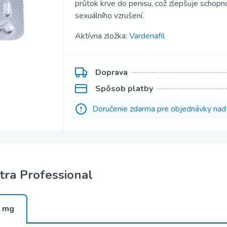
průtok krve do penisu, což zlepšuje schop
Kamagra Gold
sexuálního vzrušení.
Kamagra Polo
Aktívna zložka:
Vardenafil
ofessional
Kamagra Effervescence
fessional
Kamagra Oral Jelly
Doprava
Spôsob platby
ofessional
Viagra Oral Jelly
Doručenie zdarma pre objednávky na
per Active
Apcalis Sx Oral Jelly
uper Active
Priligy Generické
tra Professional
 mg