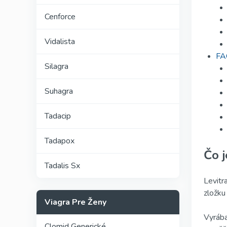
Cenforce
Vidalista
FAQ
Silagra
Suhagra
Tadacip
Tadapox
Čo j
Tadalis Sx
Levitr
zložku
Viagra Pre Ženy
Vyrába
Clomid Generické