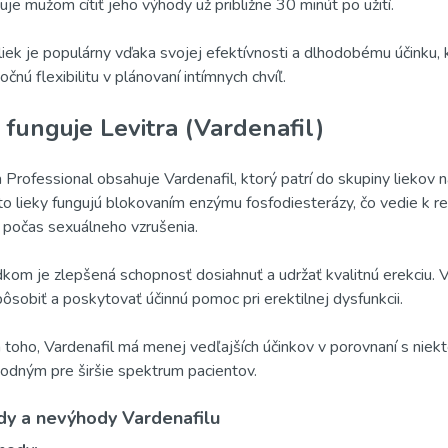
je mužom cítiť jeho výhody už približne 30 minút po užití.
liek je populárny vďaka svojej efektívnosti a dlhodobému účinku,
čnú flexibilitu v plánovaní intímnych chvíľ.
 funguje Levitra (Vardenafil)
a Professional obsahuje Vardenafil, ktorý patrí do skupiny liekov
eto lieky fungujú blokovaním enzýmu fosfodiesterázy, čo vedie k re
 počas sexuálneho vzrušenia.
kom je zlepšená schopnosť dosiahnuť a udržať kvalitnú erekciu. 
pôsobiť a poskytovať účinnú pomoc pri erektilnej dysfunkcii.
toho, Vardenafil má menej vedľajších účinkov v porovnaní s niekto
hodným pre širšie spektrum pacientov.
y a nevýhody Vardenafilu