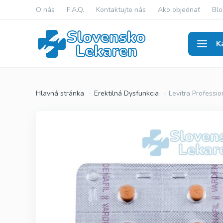
O nás
F.A.Q.
Kontaktujte nás
Ako objednať
Blo
K
Erekti
Hlavná stránka
Erektilná Dysfunkcia
Levitra Professio
Viagra Ge
Cialis Gen
Levitra G
Viagra Ori
Cialis Orig
Levitra Or