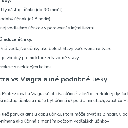
hody:
hly nástup účinku (do 30 minút)
odobý účinok (až 8 hodín)
ej vedľajších účinkov v porovnaní s inými liekmi
žiaduce účinky:
né vedľajšie účinky ako bolesť hlavy, začervenanie tváre
 je vhodný pre niektoré zdravotné stavy
erakcie s niektorými liekmi
tra vs Viagra a iné podobné lieky
a Professional a Viagra sú obidva účinné v liečbe erektilnej dysfunk
jší nástup účinku a môže byť účinná už po 30 minútach, zatiaľ čo V
a tiež ponúka dlhšiu dobu účinku, ktorá môže trvať až 8 hodín, v p
vnímaná ako účinná s menším počtom vedľajších účinkov.