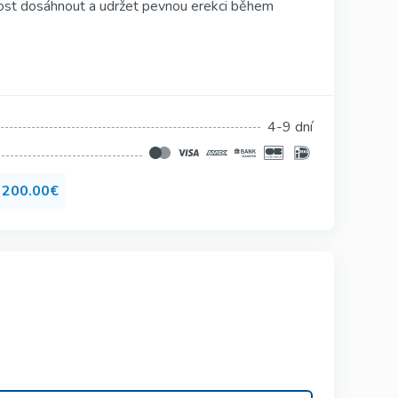
nost dosáhnout a udržet pevnou erekci během
Silagra
Suhagra
Tadacip
Tadapox
4-9 dní
Tadalis Sx
d
200.00€