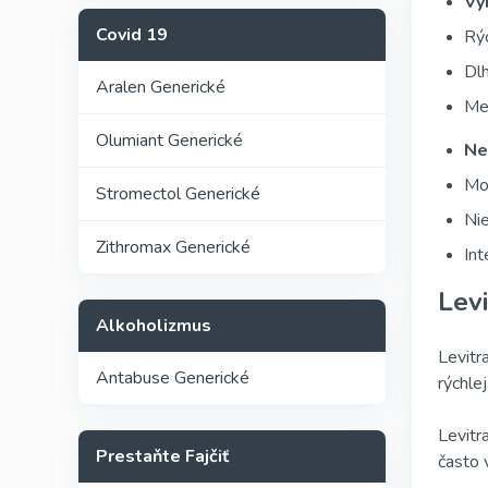
Vý
Covid 19
Rýc
Dlh
Aralen Generické
Men
Olumiant Generické
Ne
Mož
Stromectol Generické
Nie
Zithromax Generické
Int
Levi
Alkoholizmus
Levitr
Antabuse Generické
rýchle
Levitr
Prestaňte Fajčiť
často 