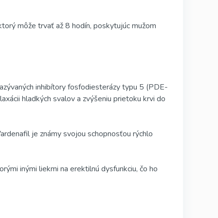
 ktorý môže trvať až 8 hodín, poskytujúc mužom
 nazývaných inhibítory fosfodiesterázy typu 5 (PDE-
laxácii hladkých svalov a zvýšeniu prietoku krvi do
Vardenafil je známy svojou schopnosťou rýchlo
rými inými liekmi na erektilnú dysfunkciu, čo ho