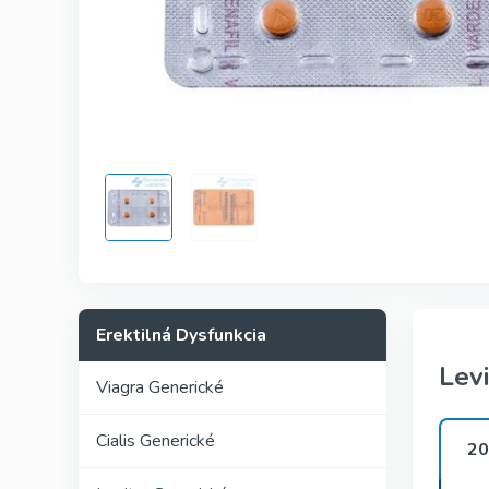
Kamagra
Avana
Viagra Pr
Cialis Pro
Levitra Pr
Viagra Su
Fildena S
Erektilná Dysfunkcia
Levi
Viagra Generické
Cialis Generické
20