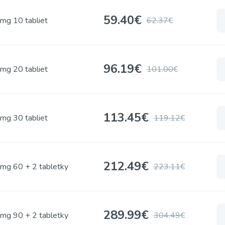
59.40
€
mg 10 tabliet
62.37€
96.19
€
mg 20 tabliet
101.00€
113.45
€
mg 30 tabliet
119.12€
212.49
€
mg 60 + 2 tabletky
223.11€
289.99
€
mg 90 + 2 tabletky
304.49€