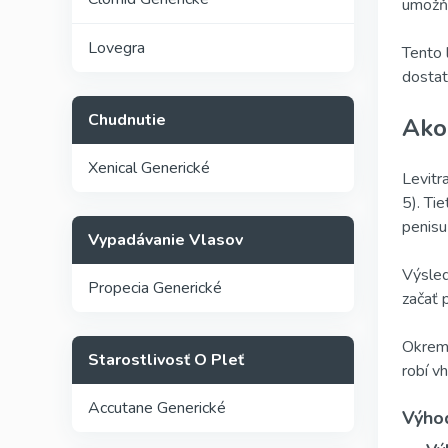
umožňu
Lovegra
Tento 
dostato
Chudnutie
Ako
Xenical Generické
Levitr
5). Ti
penisu
Vypadávanie Vlasov
Výsled
Propecia Generické
začať 
Okrem 
Starostlivosť O Pleť
robí v
Accutane Generické
Výhod