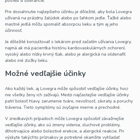
potrieb a tolerancie.
Pre dosiahnutie najlepšieho účinku je dôležité, aby bola Lovegra
užívaná na prázdny žalúdok alebo po ľahkom jedle. Ťažké alebo
mastné jedlá môžu spomaliť absorpciu lieku a tým aj jeho
účinnosť.
Je dôležité konzultovať s lekárom pred začatím užívania Lovegry,
najmä ak má pacientka históriu kardiovaskulárnych ochorení,
vysoký alebo nízky krvný tlak, alebo je alergická na sildenafil
alebo iné zložky lieku.
Možné vedľajšie účinky
Ako každý liek, aj Lovegra môže spôsobiť vedľajšie účinky, hoci
nie všetky ženy ich zažívajú. Medzi najčastejšie vedľajšie účinky
patrí bolesť hlavy, zarumenie tváre, nevoľnosť, závraty a poruchy
trávenia. Tieto symptómy sú zvyčajne mierne a prechodné.
V zriedkavých prípadoch môže Lovegra spôsobiť závažnejšie
vedľajšie účinky, ako sú zmeny videnia, sluchové problémy,
dlhotrvajúce alebo bolestivé erekcie, a alergické reakcie. Pri
výskyte takýchto príznakov je potrebné okamžite vyhľadať