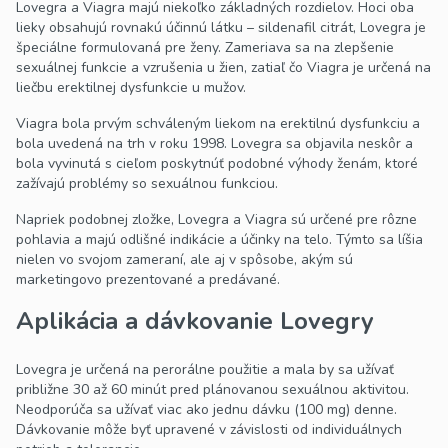
Lovegra a Viagra majú niekoľko základných rozdielov. Hoci oba
lieky obsahujú rovnakú účinnú látku – sildenafil citrát, Lovegra je
špeciálne formulovaná pre ženy. Zameriava sa na zlepšenie
sexuálnej funkcie a vzrušenia u žien, zatiaľ čo Viagra je určená na
liečbu erektilnej dysfunkcie u mužov.
Viagra bola prvým schváleným liekom na erektilnú dysfunkciu a
bola uvedená na trh v roku 1998. Lovegra sa objavila neskôr a
bola vyvinutá s cieľom poskytnúť podobné výhody ženám, ktoré
zažívajú problémy so sexuálnou funkciou.
Napriek podobnej zložke, Lovegra a Viagra sú určené pre rôzne
pohlavia a majú odlišné indikácie a účinky na telo. Týmto sa líšia
nielen vo svojom zameraní, ale aj v spôsobe, akým sú
marketingovo prezentované a predávané.
Aplikácia a dávkovanie Lovegry
Lovegra je určená na perorálne použitie a mala by sa užívať
približne 30 až 60 minút pred plánovanou sexuálnou aktivitou.
Neodporúča sa užívať viac ako jednu dávku (100 mg) denne.
Dávkovanie môže byť upravené v závislosti od individuálnych