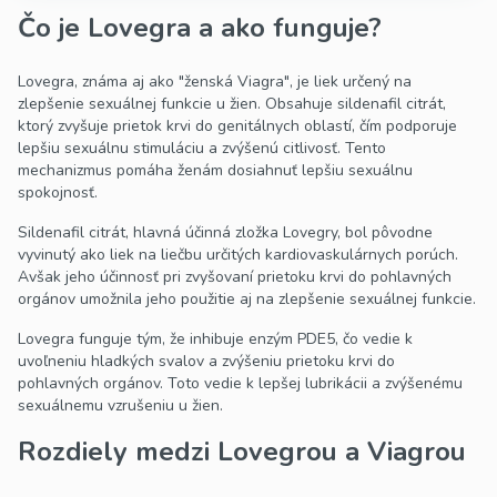
Čo je Lovegra a ako funguje?
Lovegra, známa aj ako "ženská Viagra", je liek určený na
zlepšenie sexuálnej funkcie u žien. Obsahuje sildenafil citrát,
ktorý zvyšuje prietok krvi do genitálnych oblastí, čím podporuje
lepšiu sexuálnu stimuláciu a zvýšenú citlivosť. Tento
mechanizmus pomáha ženám dosiahnuť lepšiu sexuálnu
spokojnosť.
Sildenafil citrát, hlavná účinná zložka Lovegry, bol pôvodne
vyvinutý ako liek na liečbu určitých kardiovaskulárnych porúch.
Avšak jeho účinnosť pri zvyšovaní prietoku krvi do pohlavných
orgánov umožnila jeho použitie aj na zlepšenie sexuálnej funkcie.
Lovegra funguje tým, že inhibuje enzým PDE5, čo vedie k
uvoľneniu hladkých svalov a zvýšeniu prietoku krvi do
pohlavných orgánov. Toto vedie k lepšej lubrikácii a zvýšenému
sexuálnemu vzrušeniu u žien.
Rozdiely medzi Lovegrou a Viagrou