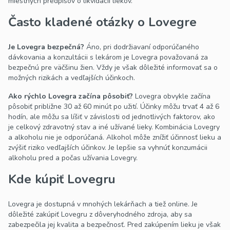
miestnych predpisov o likvidácii liekov.
Často kladené otázky o Lovegre
Je Lovegra bezpečná?
Áno, pri dodržiavaní odporúčaného
dávkovania a konzultácii s lekárom je Lovegra považovaná za
bezpečnú pre väčšinu žien. Vždy je však dôležité informovať sa o
možných rizikách a vedľajších účinkoch.
Ako rýchlo Lovegra začína pôsobiť?
Lovegra obvykle začína
pôsobiť približne 30 až 60 minút po užití. Účinky môžu trvať 4 až 6
hodín, ale môžu sa líšiť v závislosti od jednotlivých faktorov, ako
je celkový zdravotný stav a iné užívané lieky.
Kombinácia Lovegry
a alkoholu nie je odporúčaná. Alkohol môže znížiť účinnosť lieku a
zvýšiť riziko vedľajších účinkov. Je lepšie sa vyhnúť konzumácii
alkoholu pred a počas užívania Lovegry.
Kde kúpiť Lovegru
Lovegra je dostupná v mnohých lekárňach a tiež online. Je
dôležité zakúpiť Lovegru z dôveryhodného zdroja, aby sa
zabezpečila jej kvalita a bezpečnosť. Pred zakúpením lieku je však