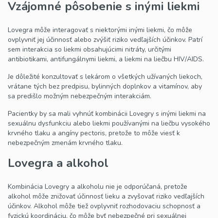
Vzájomné pôsobenie s inými liekmi
Lovegra môže interagovať s niektorými inými liekmi, čo môže
ovplyvniť jej účinnosť alebo zvýšiť riziko vedľajších účinkov. Patrí
sem interakcia so liekmi obsahujúcimi nitráty, určitými
antibiotikami, antifungálnymi liekmi, a liekmi na liečbu HIV/AIDS.
Je dôležité konzultovať s lekárom o všetkých užívaných liekoch,
vrátane tých bez predpisu, bylinných doplnkov a vitamínov, aby
sa predišlo možným nebezpečným interakciám.
Pacientky by sa mali vyhnúť kombinácii Lovegry s inými liekmi na
sexuálnu dysfunkciu alebo liekmi používanými na liečbu vysokého
krvného tlaku a angíny pectoris, pretože to môže viesť k
nebezpečným zmenám krvného tlaku.
Lovegra a alkohol
Kombinácia Lovegry a alkoholu nie je odporúčaná, pretože
alkohol môže znižovať účinnosť lieku a zvyšovať riziko vedľajších
účinkov. Alkohol môže tiež ovplyvniť rozhodovaciu schopnosť a
fyzickú koordináciu, čo môže byť nebezpečné pri sexuálnej