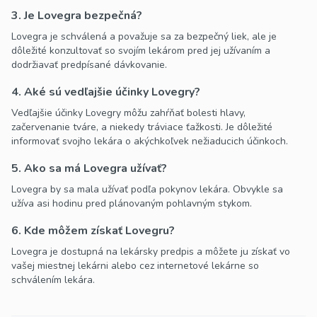
3. Je Lovegra bezpečná?
Lovegra je schválená a považuje sa za bezpečný liek, ale je
dôležité konzultovať so svojím lekárom pred jej užívaním a
dodržiavať predpísané dávkovanie.
4. Aké sú vedľajšie účinky Lovegry?
Vedľajšie účinky Lovegry môžu zahŕňať bolesti hlavy,
začervenanie tváre, a niekedy tráviace ťažkosti. Je dôležité
informovať svojho lekára o akýchkoľvek nežiaducich účinkoch.
5. Ako sa má Lovegra užívať?
Lovegra by sa mala užívať podľa pokynov lekára. Obvykle sa
užíva asi hodinu pred plánovaným pohlavným stykom.
6. Kde môžem získať Lovegru?
Lovegra je dostupná na lekársky predpis a môžete ju získať vo
vašej miestnej lekárni alebo cez internetové lekárne so
schválením lekára.