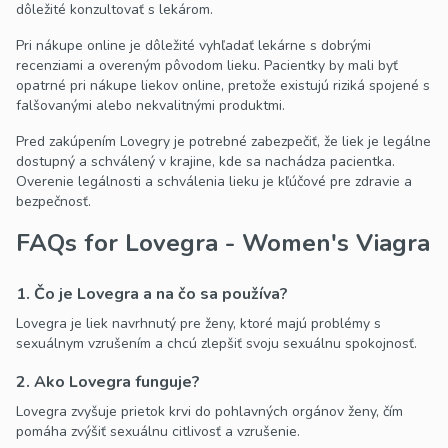
dôležité konzultovať s lekárom.
Pri nákupe online je dôležité vyhľadať lekárne s dobrými
recenziami a overeným pôvodom lieku. Pacientky by mali byť
opatrné pri nákupe liekov online, pretože existujú riziká spojené s
falšovanými alebo nekvalitnými produktmi.
Pred zakúpením Lovegry je potrebné zabezpečiť, že liek je legálne
dostupný a schválený v krajine, kde sa nachádza pacientka.
Overenie legálnosti a schválenia lieku je kľúčové pre zdravie a
bezpečnosť.
FAQs for Lovegra - Women's Viagra
1. Čo je Lovegra a na čo sa používa?
Lovegra je liek navrhnutý pre ženy, ktoré majú problémy s
sexuálnym vzrušením a chcú zlepšiť svoju sexuálnu spokojnosť.
2. Ako Lovegra funguje?
Lovegra zvyšuje prietok krvi do pohlavných orgánov ženy, čím
pomáha zvýšiť sexuálnu citlivosť a vzrušenie.