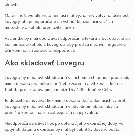
aktivite.
Malé množstvo alkoholu nemusí mať významný vplyv na účinnosť
Lovegry, ale je odporúčané sa vyhnúť konzumácii väčších
množstiev alkoholu pred užitím lieku.
Pacientky by mali dodržiavať odporúčania lekára a byť opatrné pri
kombinácii alkoholu s Lovegrou, aby predišli možným negatívnym
účinkom na ich zdravie a bezpečnosť.
Ako skladovať Lovegru
Lovegra by mala byť skladovaná v suchom a chladnom prostredí,
mimo dosahu priameho slnečného žiarenia a vlhkosti. Ideálna
teplota pre skladovanie je medzi 15 až 30 stupňov Celzia.
Je dôležité uchovávať liek mimo dosahu detí a domácich zvierat.
Lovegra by mala byť skladovaná v pôvodnom obale, aby sa
predišlo kontaminácii a zabezpečila sa jej kvalita.
Neodporúča sa užívať liek po uplynutí jeho expiračnej doby. Po
uplynutí dátumu expirácie by mal byť liek zlikvidovaný podľa