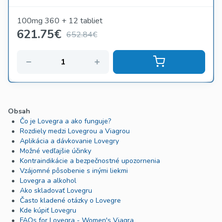
100mg 360 + 12 tabliet
621.75
€
652.84€
Obsah
Čo je Lovegra a ako funguje?
Rozdiely medzi Lovegrou a Viagrou
Aplikácia a dávkovanie Lovegry
Možné vedľajšie účinky
Kontraindikácie a bezpečnostné upozornenia
Vzájomné pôsobenie s inými liekmi
Lovegra a alkohol
Ako skladovať Lovegru
Často kladené otázky o Lovegre
Kde kúpiť Lovegru
FAQs for Lovegra - Women's Viagra