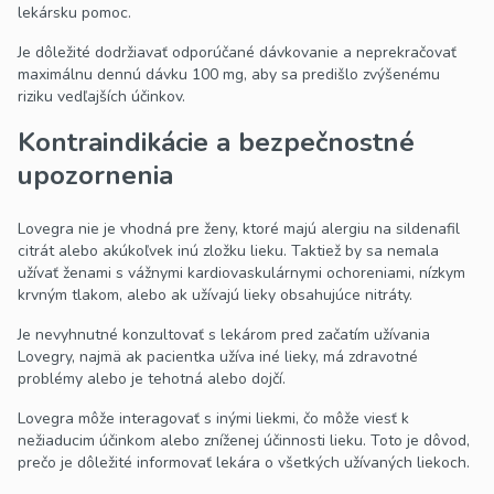
lekársku pomoc.
Je dôležité dodržiavať odporúčané dávkovanie a neprekračovať
maximálnu dennú dávku 100 mg, aby sa predišlo zvýšenému
riziku vedľajších účinkov.
Kontraindikácie a bezpečnostné
upozornenia
Lovegra nie je vhodná pre ženy, ktoré majú alergiu na sildenafil
citrát alebo akúkoľvek inú zložku lieku. Taktiež by sa nemala
užívať ženami s vážnymi kardiovaskulárnymi ochoreniami, nízkym
krvným tlakom, alebo ak užívajú lieky obsahujúce nitráty.
Je nevyhnutné konzultovať s lekárom pred začatím užívania
Lovegry, najmä ak pacientka užíva iné lieky, má zdravotné
problémy alebo je tehotná alebo dojčí.
Lovegra môže interagovať s inými liekmi, čo môže viesť k
nežiaducim účinkom alebo zníženej účinnosti lieku. Toto je dôvod,
prečo je dôležité informovať lekára o všetkých užívaných liekoch.